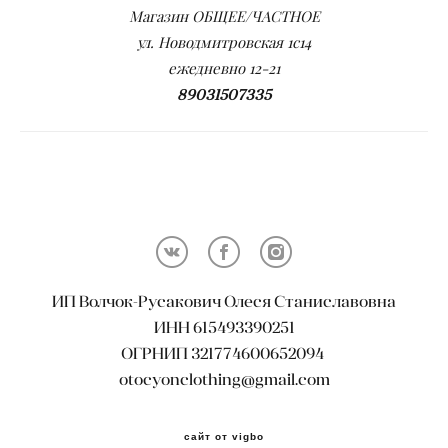
Магазин ОБЩЕЕ/ЧАСТНОЕ
ул. Новодмитровская 1с14
ежедневно 12-21
89031507335
ИП Волчок-Русакович Олеся Станиславовна
ИНН 615493390251
ОГРНИП 321774600652094
otocyonclothing@gmail.com
сайт от vigbo