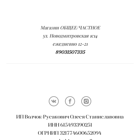
Магазин ОБЩЕЕ/ЧАСТНОЕ
ул. Новодмитровская 1с14
ежедневно 12-21
89031507335
ИП Волчок-Русакович Олеся Станиславовна
ИНН 615493390251
ОГРНИП 321774600652094