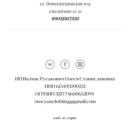
ул. Новодмитровская 1с14
ежедневно 12-21
89031507335
ИП Волчок-Русакович Олеся Станиславовна
ИНН 615493390251
ОГРНИП 321774600652094
otocyonclothing@gmail.com
сайт от vigbo