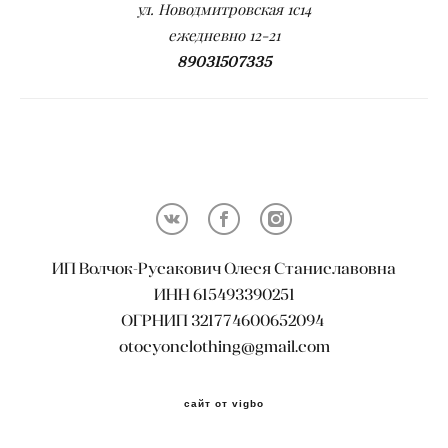
ул. Новодмитровская 1с14
ежедневно 12-21
89031507335
ИП Волчок-Русакович Олеся Станиславовна
ИНН 615493390251
ОГРНИП 321774600652094
otocyonclothing@gmail.com
сайт от vigbo