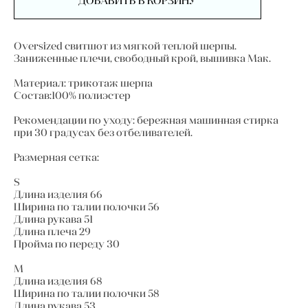
ДОБАВИТЬ В КОРЗИНУ
Oversized свитшот из мягкой теплой шерпы.
Заниженные плечи, свободный крой, вышивка Мак.
Материал: трикотаж шерпа
Состав:100% полиэстер
Рекомендации по уходу: бережная машинная стирка
при 30 градусах без отбеливателей.
Размерная сетка:
S
Длина изделия 66
Ширина по талии полочки 56
Длина рукава 51
Длина плеча 29
Пройма по переду 30
М
Длина изделия 68
Ширина по талии полочки 58
Длина рукава 53