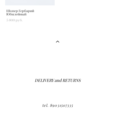
Шопер Гербарий
Юбилейный
5 800 pуб.
DELIVERY and RETURNS
tel. 89031507335